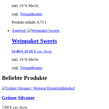
inkl. 19 % MwSt.
zzgl.
Versandkosten
Produkt enthält: 0,75
l
Angebot!
Weinpaket Sweets
Ursprünglicher
Aktueller
51,80
€
49,00
€
inkl. MwSt.
Preis
Preis
inkl. 19 % MwSt.
war:
ist:
51,80 €
49,00 €.
zzgl.
Versandkosten
Beliebte Produkte
Grüner Silvaner
7,60
€
inkl. MwSt.