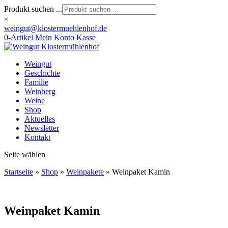
Produkt suchen ...
×
weingut@klostermuehlenhof.de
0-Artikel
Mein Konto
Kasse
Weingut
Geschichte
Familie
Weinberg
Weine
Shop
Aktuelles
Newsletter
Kontakt
Seite wählen
Startseite
»
Shop
»
Weinpakete
»
Weinpaket Kamin
Weinpaket Kamin