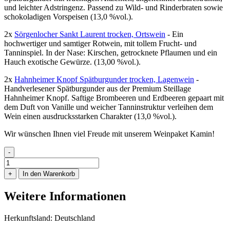
und leichter Adstringenz. Passend zu Wild- und Rinderbraten sowie
schokoladigen Vorspeisen (13,0 %vol.).
2x
Sörgenlocher Sankt Laurent trocken, Ortswein
- Ein
hochwertiger und samtiger Rotwein, mit tollem Frucht- und
Tanninspiel. In der Nase: Kirschen, getrocknete Pflaumen und ein
Hauch exotische Gewürze. (13,00 %vol.).
2x
Hahnheimer Knopf Spätburgunder trocken, Lagenwein
-
Handverlesener Spätburgunder aus der Premium Steillage
Hahnheimer Knopf. Saftige Brombeeren und Erdbeeren gepaart mit
dem Duft von Vanille und weicher Tanninstruktur verleihen dem
Wein einen ausdrucksstarken Charakter (13,0 %vol.).
Wir wünschen Ihnen viel Freude mit unserem Weinpaket Kamin!
-
Weinpaket
Kamin
+
In den Warenkorb
Menge
Weitere Informationen
Herkunftsland: Deutschland