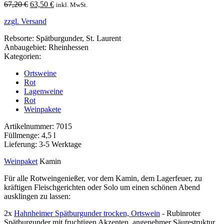
Ursprünglicher
Aktueller
67,20
€
63,50
€
inkl. MwSt.
Preis
Preis
zzgl. Versand
war:
ist:
67,20 €
63,50 €.
Rebsorte: Spätburgunder, St. Laurent
Anbaugebiet: Rheinhessen
Kategorien:
Ortsweine
Rot
Lagenweine
Rot
Weinpakete
Artikelnummer: 7015
Füllmenge: 4,5 l
Lieferung: 3-5 Werktage
Weinpaket
Kamin
Für alle Rotweingenießer, vor dem Kamin, dem Lagerfeuer, zu
kräftigen Fleischgerichten oder Solo um einen schönen Abend
ausklingen zu lassen:
2x
Hahnheimer Spätburgunder trocken, Ortswein
- Rubinroter
Spätburgunder mit fruchtigen Akzenten, angenehmer Säurestruktur,