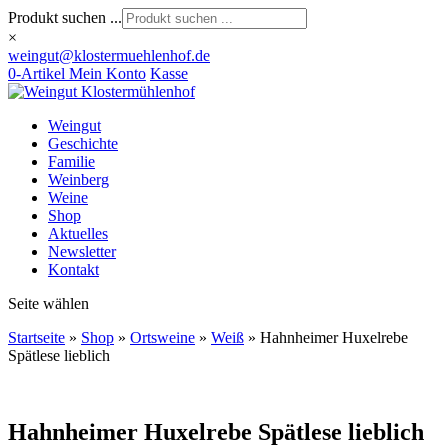
Produkt suchen ...
×
weingut@klostermuehlenhof.de
0-Artikel
Mein Konto
Kasse
Weingut
Geschichte
Familie
Weinberg
Weine
Shop
Aktuelles
Newsletter
Kontakt
Seite wählen
Startseite
»
Shop
»
Ortsweine
»
Weiß
»
Hahnheimer Huxelrebe
Spätlese lieblich
Hahnheimer Huxelrebe Spätlese lieblich