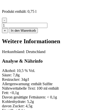
Produkt enthält: 0,75
l
-
Hahnheimer
Huxelrebe
+
In den Warenkorb
Spätlese
lieblich
Weitere Informationen
Menge
Herkunftsland: Deutschland
Analyse & Nährinfo
Alkohol: 10,5 % Vol.
Säure: 7,8g
Restzucker: 34g/l
Allergenwarnung: enthält Sulfite
Nährwerttabelle Text: 100 ml enthält
Fett: <0,1g
Davon gesättigte Fettsäuren: < 0,1g
Kohlenhydrate: 5,2g
davon Zucker: 4,5g